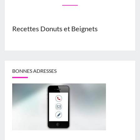
U
T
S
E
Recettes Donuts et Beignets
T
B
E
I
G
N
BONNES ADRESSES
E
T
S