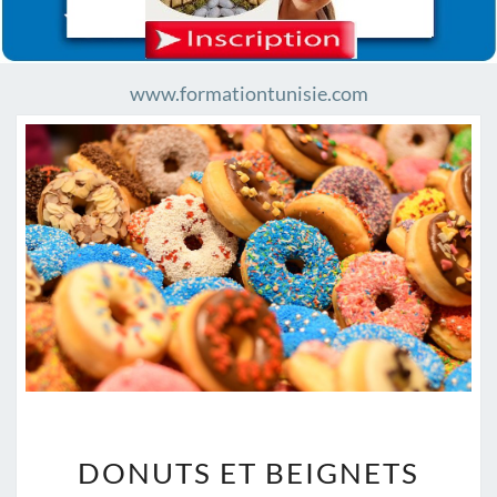
www.formationtunisie.com
D
DONUTS ET BEIGNETS
O
N