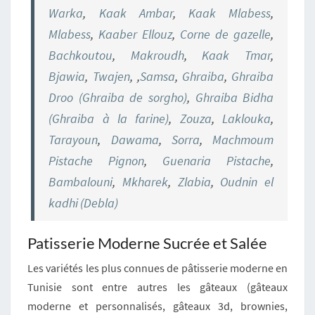
Warka
,
Kaak Ambar
,
Kaak Mlabess
,
Mlabess
,
Kaaber Ellouz
,
Corne de gazelle
,
Bachkoutou
,
Makroudh
,
Kaak Tmar
,
Bjawia
,
Twajen
, ,
Samsa
,
Ghraiba
,
Ghraiba
Droo (Ghraiba de sorgho)
,
Ghraiba Bidha
(Ghraiba à la farine)
,
Zouza
,
Laklouka
,
Tarayoun
,
Dawama
,
Sorra
,
Machmoum
Pistache Pignon
,
Guenaria Pistache
,
Bambalouni
,
Mkharek
,
Zlabia
,
Oudnin el
kadhi (Debla)
Patisserie Moderne Sucrée et Salée
Les variétés les plus connues de pâtisserie moderne en
Tunisie sont entre autres les gâteaux (gâteaux
moderne et personnalisés, gâteaux 3d, brownies,