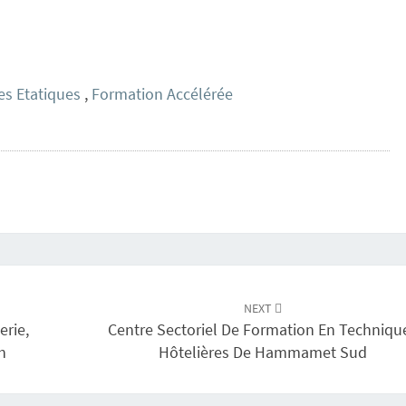
S
D
E
T
A
es Etatiques
,
Formation Accélérée
B
A
R
K
A
NEXT
erie,
Centre Sectoriel De Formation En Techniqu
h
Hôtelières De Hammamet Sud