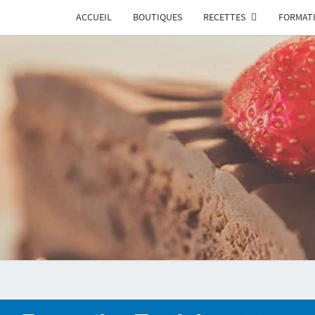
ACCUEIL
BOUTIQUES
RECETTES
FORMAT
PATIS
Patisserie
Tunisienne
|
Pâtisserie
Tunisie
2020