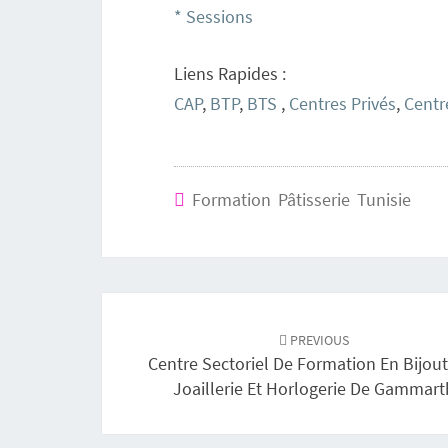
* Sessions
Liens Rapides :
CAP
,
BTP
,
BTS
,
Centres Privés
,
Centr
Formation Pâtisserie Tunisie
Navigation
PREVIOUS
d'article
Centre Sectoriel De Formation En Bijout
Joaillerie Et Horlogerie De Gammart