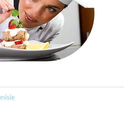
C
H
N
I
Q
U
E
S
H
Ô
T
E
L
nisie
I
È
R
E