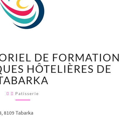
C
ORIEL DE FORMATION
E
N
UES HÔTELIÈRES DE
T
TABARKA
R
E
S
Patisserie
E
C
8, 8109 Tabarka
T
O
R